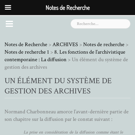
Notes de Recherche
Skip
Rechercher :
to
content
Notes de Recherche
>
ARCHIVES
>
Notes de recherche
>
Notes de recherche 1
>
8. Les fonctions de l’archivistique
contemporaine : La diffusion
>
Un élément du système de
gestion des archives
UN ÉLÉMENT DU SYSTÈME DE
GESTION DES ARCHIVES
Normand Charbonneau amorce l’avant-dernière partie de
son chapitre sur la diffusion par le constat suivant :
La prise en considération de la diffusion comme étant le